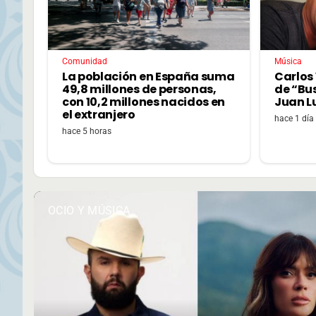
Comunidad
Música
La población en España suma
Carlos 
49,8 millones de personas,
de “Bu
con 10,2 millones nacidos en
Juan L
el extranjero
hace 1 día
hace 5 horas
OCIO Y MÚSICA