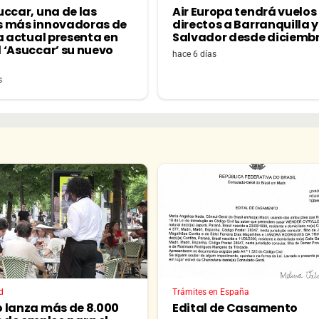
uccar, una de las
Air Europa tendrá vuelos
 más innovadoras de
directos a Barranquilla y 
a actual presenta en
Salvador desde diciemb
 ‘Asuccar’ su nuevo
hace 6 días
s
d
Trámites en España
 lanza más de 8.000
Edital de Casamento