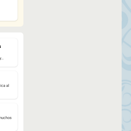
s
...
ica al
 muchos