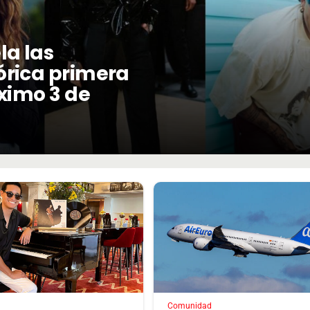
la las
órica primera
óximo 3 de
Comunidad