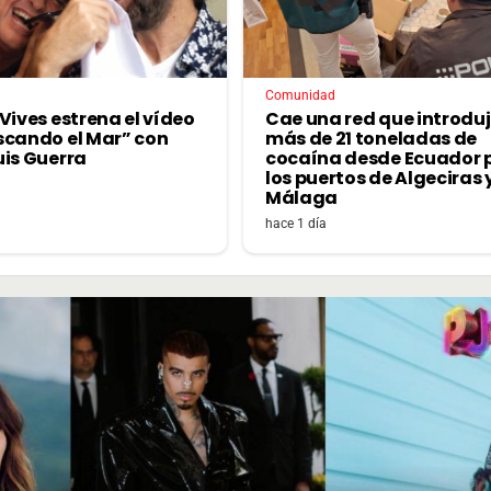
Comunidad
Vives estrena el vídeo
Cae una red que introdu
scando el Mar” con
más de 21 toneladas de
uis Guerra
cocaína desde Ecuador 
los puertos de Algeciras 
Málaga
hace 1 día