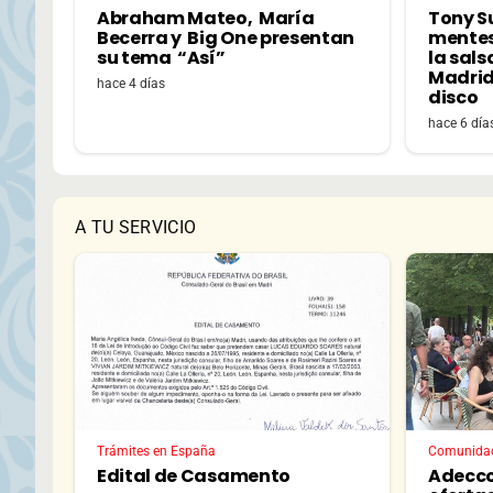
Abraham Mateo, María
Tony S
Becerra y Big One presentan
mentes
su tema “Así”
la sals
Madrid
hace 4 días
disco
hace 6 día
A TU SERVICIO
Trámites en España
Comunida
Edital de Casamento
Adecco