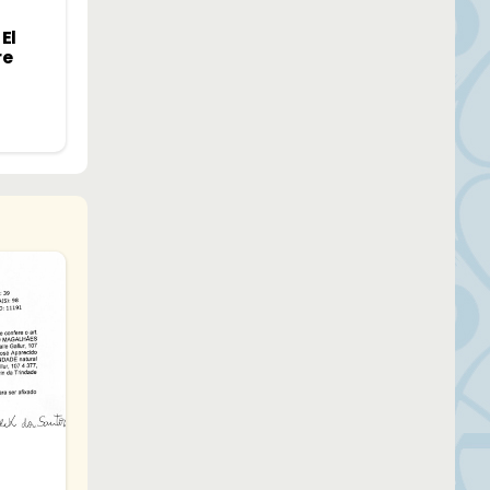
El
re