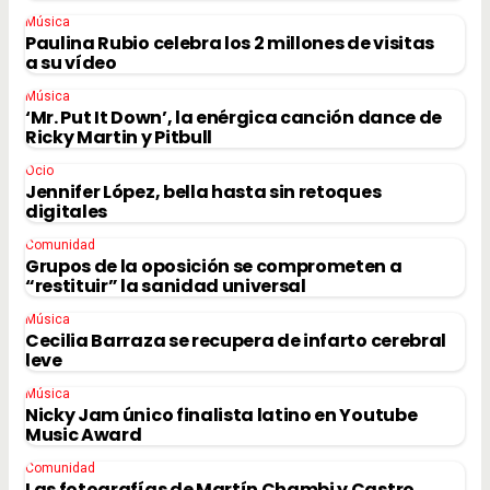
Música
Paulina Rubio celebra los 2 millones de visitas
a su vídeo
Música
‘Mr. Put It Down’, la enérgica canción dance de
Ricky Martin y Pitbull
Ocio
Jennifer López, bella hasta sin retoques
digitales
Comunidad
Grupos de la oposición se comprometen a
“restituir” la sanidad universal
Música
Cecilia Barraza se recupera de infarto cerebral
leve
Música
Nicky Jam único finalista latino en Youtube
Music Award
Comunidad
Las fotografías de Martín Chambi y Castro