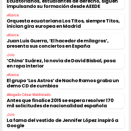
Ecuatorianos, estudiantes de derecho, siguen
impulsando su formación desde AEEDE
Música
Orquesta ecuatoriana Los Titos, siempre Titos,
inician gira europea en Madrid
Música
Juan Luis Guerra, ‘El hacedor de milagros’,
presenta sus conciertos en España
Ocio
‘China’ Suárez, la novia de David Bisbal, posa
en ropa interior
Música
El grupo ‘Los Astros’ de Nacho Ramos graba un
demo CD de cumbias
Abogado César Maldonado
Antes que finalice 2015 se espera resolver 170
mil solicitudes de nacionalidad española
Ocio
La fama del vestido de Jennifer López inspiró a
Google