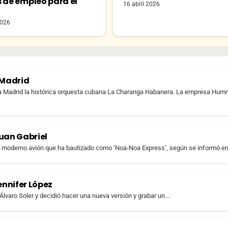
s de empleo para el
16 abril 2026
o
2026
 Madrid
e a Madrid la histórica orquesta cubana La Charanga Habanera. La empresa Hu
Juan Gabriel
 moderno avión que ha bautizado como ‘Noa-Noa Express’, según se informó en l
ennifer López
Álvaro Soler y decidió hacer una nueva versión y grabar un...