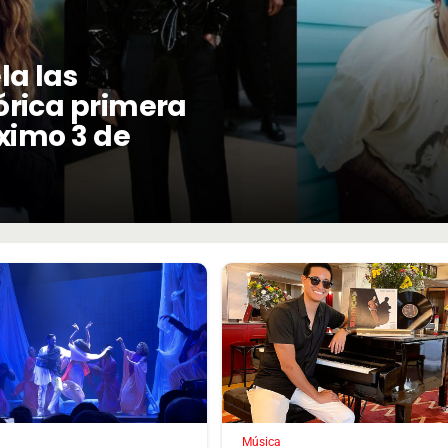
la las
órica primera
óximo 3 de
Música