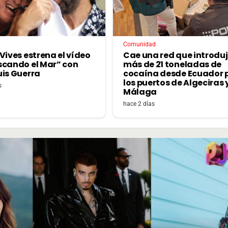
Comunidad
Vives estrena el vídeo
Cae una red que introdu
scando el Mar” con
más de 21 toneladas de
uis Guerra
cocaína desde Ecuador 
los puertos de Algeciras 
s
Málaga
hace 2 días