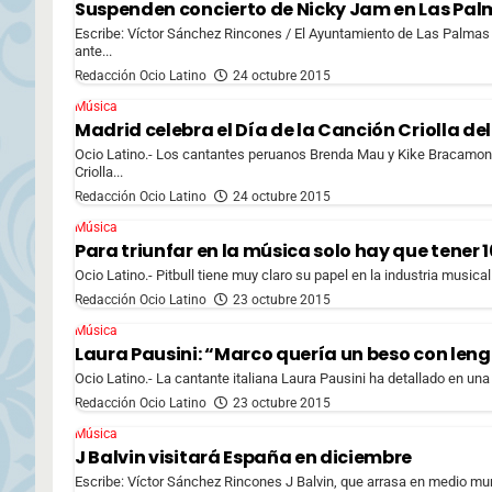
Suspenden concierto de Nicky Jam en Las Pa
Escribe: Víctor Sánchez Rincones / El Ayuntamiento de Las Palmas
ante...
Redacción Ocio Latino
24 octubre 2015
Música
Madrid celebra el Día de la Canción Criolla d
Ocio Latino.- Los cantantes peruanos Brenda Mau y Kike Bracamonte
Criolla...
Redacción Ocio Latino
24 octubre 2015
Música
Para triunfar en la música solo hay que tener 1
Ocio Latino.- Pitbull tiene muy claro su papel en la industria musical
Redacción Ocio Latino
23 octubre 2015
Música
Laura Pausini: “Marco quería un beso con len
Ocio Latino.- La cantante italiana Laura Pausini ha detallado en una 
Redacción Ocio Latino
23 octubre 2015
Música
J Balvin visitará España en diciembre
Escribe: Víctor Sánchez Rincones J Balvin, que arrasa en medio mun