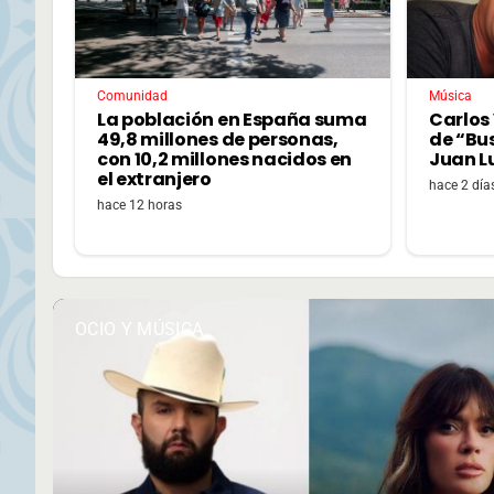
Comunidad
Música
La población en España suma
Carlos 
49,8 millones de personas,
de “Bu
con 10,2 millones nacidos en
Juan L
el extranjero
hace 2 día
hace 12 horas
OCIO Y MÚSICA