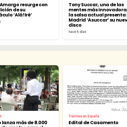
 Amargo resurge con
Tony Succar, una de las
ición de su
mentes más innovadora
culo ‘Alá!Iré’
la salsa actual presenta
Madrid ‘Asuccar’ su nue
s
disco
hace 6 días
d
Trámites en España
 lanza más de 8.000
Edital de Casamento