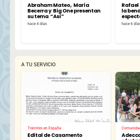
Abraham Mateo, María
Rafael
Becerra y Big One presentan
la bend
su tema “Así”
espectá
hace 4 días
hace 6 día
A TU SERVICIO
Trámites en España
Comunida
Edital de Casamento
Adecco