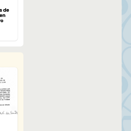
s de
 en
vo