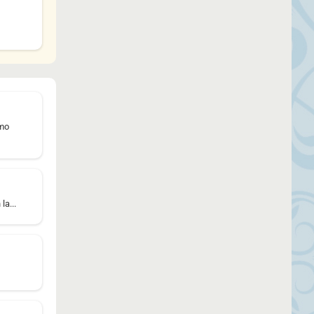
mmo
a...