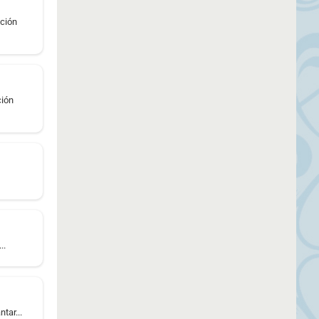
ución
ción
..
tar...