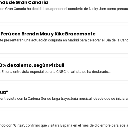
lmas de Gran Canaria
 de Gran Canaria ha decidido suspender el concierto de Nicky Jam como preca
el Perú con Brenda Mau y Kike Bracamonte
 presentarán una actuación conjunta en Madrid para celebrar el Día de la Can
0% de talento, según Pitbull
. En una entrevista especial para la CNBC, el artista se ha declarado...
gua”
entrevista con la Cadena Ser su larga trayectoria musical, desde que se iniciara.
do con ‘Ginza’, confirmó que visitará España en el mes de diciembre para adelan