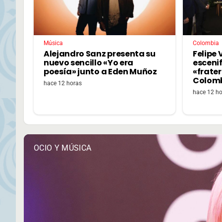
Música
Colombia
Alejandro Sanz presenta su
Felipe V
nuevo sencillo «Yo era
escenif
poesía» junto a Eden Muñoz
«frate
Colom
hace 12 horas
hace 12 h
OCIO Y MÚSICA