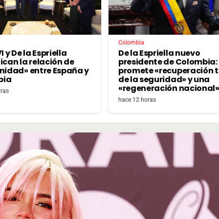
Colombia
I y De la Espriella
De la Espriella nuevo
ican la relación de
presidente de Colombia:
rnidad» entre España y
promete «recuperación t
bia
de la seguridad» y una
«regeneración nacional
oras
hace 12 horas