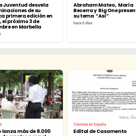
s Juventud desvela
Abraham Mateo, María
minaciones de su
Becerra y Big One prese
ca primera edición en
su tema “Así”
 el próximo 3 de
hace 6 días
mbre en Marbella
s
d
Trámites en España
 lanza más de 8.000
Edital de Casamento