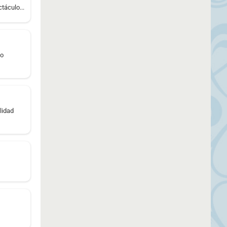
táculo...
to
lidad