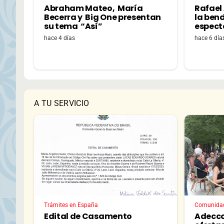
Abraham Mateo, María
Rafael
Becerra y Big One presentan
la bend
su tema “Así”
espectá
hace 4 días
hace 6 día
A TU SERVICIO
Trámites en España
Comunida
Edital de Casamento
Adecco