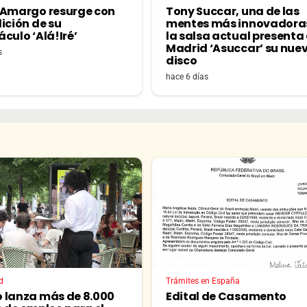
 Amargo resurge con
Tony Succar, una de las
ición de su
mentes más innovadora
culo ‘Alá!Iré’
la salsa actual presenta
Madrid ‘Asuccar’ su nue
s
disco
hace 6 días
d
Trámites en España
 lanza más de 8.000
Edital de Casamento