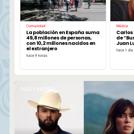
Comunidad
Música
La población en España suma
Carlos 
49,8 millones de personas,
de “Bu
con 10,2 millones nacidos en
Juan L
el extranjero
hace 1 día
hace 9 horas
OCIO Y MÚSICA