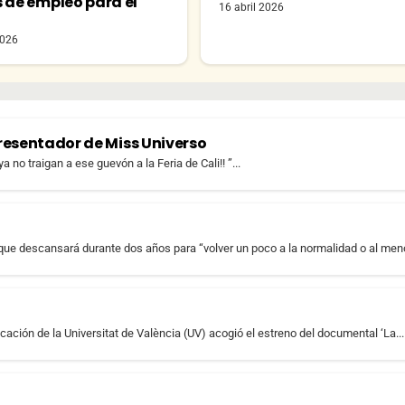
s de empleo para el
16 abril 2026
o
2026
presentador de Miss Universo
no traigan a ese guevón a la Feria de Cali!! ”...
que descansará durante dos años para “volver un poco a la normalidad o al meno
ación de la Universitat de València (UV) acogió el estreno del documental ‘La...