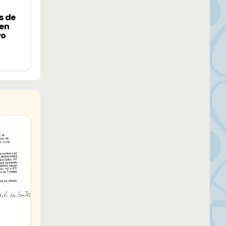
s de
 en
vo