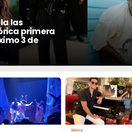
la las
órica primera
óximo 3 de
Música