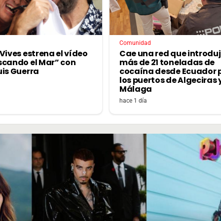
Comunidad
Vives estrena el vídeo
Cae una red que introdu
scando el Mar” con
más de 21 toneladas de
uis Guerra
cocaína desde Ecuador 
los puertos de Algeciras 
Málaga
hace 1 día