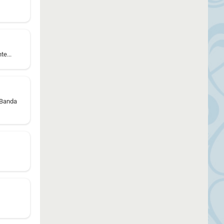
te...
 Banda