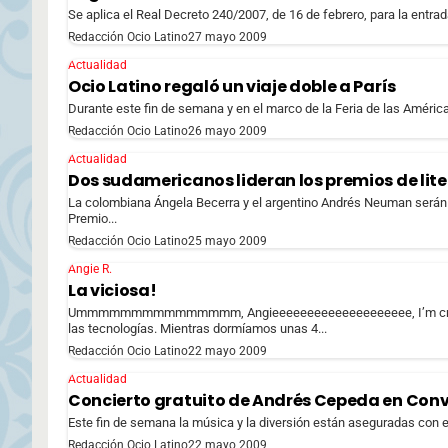
Se aplica el Real Decreto 240/2007, de 16 de febrero, para la entrada
Redacción Ocio Latino
27 mayo 2009
Actualidad
Ocio Latino regaló un viaje doble a París
Durante este fin de semana y en el marco de la Feria de las América
Redacción Ocio Latino
26 mayo 2009
Actualidad
Dos sudamericanos lideran los premios de li
La colombiana Ángela Becerra y el argentino Andrés Neuman serán 
Premio...
Redacción Ocio Latino
25 mayo 2009
Angie R.
La viciosa!
Ummmmmmmmmmmmmmm, Angieeeeeeeeeeeeeeeeeeee, I’m craving an 
las tecnologías. Mientras dormíamos unas 4...
Redacción Ocio Latino
22 mayo 2009
Actualidad
Concierto gratuito de Andrés Cepeda en Con
Este fin de semana la música y la diversión están aseguradas con el
Redacción Ocio Latino
22 mayo 2009