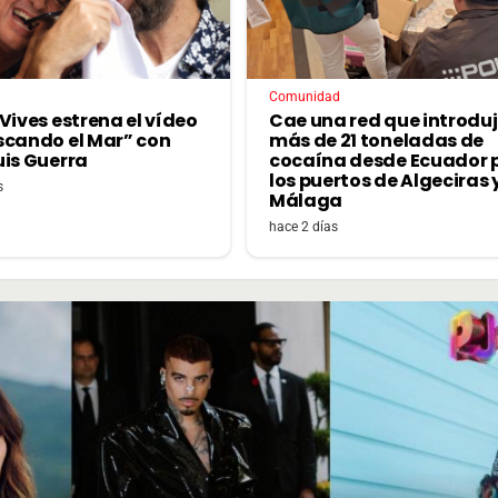
Comunidad
Vives estrena el vídeo
Cae una red que introdu
scando el Mar” con
más de 21 toneladas de
uis Guerra
cocaína desde Ecuador 
los puertos de Algeciras 
s
Málaga
hace 2 días