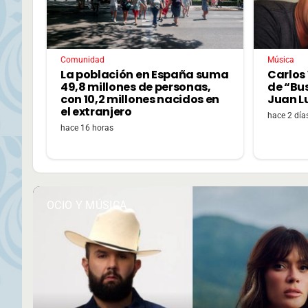
Comunidad
Música
La población en España suma
Carlos 
49,8 millones de personas,
de “Bu
con 10,2 millones nacidos en
Juan L
el extranjero
hace 2 día
hace 16 horas
OCIO Y MÚSICA