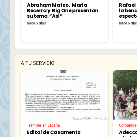
Abraham Mateo, María
Rafael
Becerra y Big One presentan
la bend
su tema “Así”
espectá
hace 5 días
hace 6 día
A TU SERVICIO
Trámites en España
Comunida
Edital de Casamento
Adecco