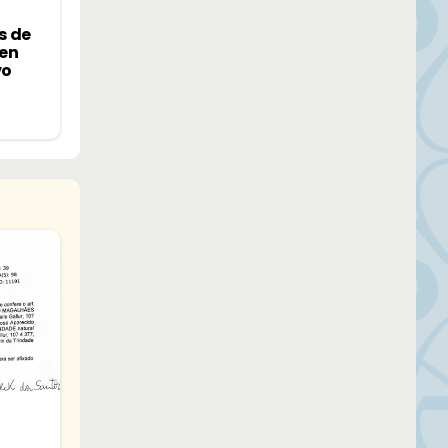
s de
 en
vo