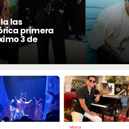
la las
órica primera
óximo 3 de
Música