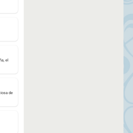
a, el
iosa de