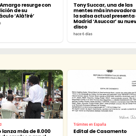
 Amargo resurge con
Tony Succar, una de las
ición de su
mentes más innovadora
culo ‘Alá!Iré’
la salsa actual presenta
Madrid ‘Asuccar’ su nue
s
disco
hace 6 días
d
Trámites en España
 lanza más de 8.000
Edital de Casamento