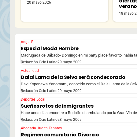
oferta
20 mayo 2026
veran
18 mayo 
Angie R.
Especial Moda Hombre
Madrugada de Sábado- Domingo en mi party place favorito, había ta
Redacción Ocio Latino
29 mayo 2009
Actualidad
Dalai Lama de la Selva será condecorado
Davi Kopenawa Yanomami, conocido como el Dalai Lama de la Selva 
Redacción Ocio Latino
29 mayo 2009
Deportes Local
Sueños rotos de inmigrantes
Hace unos días encontré a Rodolfo deambulando por la Gran Vía de
Redacción Ocio Latino
28 mayo 2009
Abogada Judith Tabares
Régimen comunitario. Divorcio