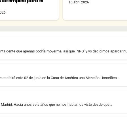
s de empleo para el
16 abril 2026
o
2026
nta gente que apenas podría moverme, así que ‘NRG’ y yo decidimos aparcar nue
recibirá este 02 de junio en la Casa de América una Mención Honorífica...
 Madrid. Hacía unos seis años que no nos habíamos visto desde que...