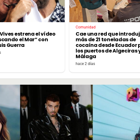
Comunidad
Vives estrena el vídeo
Cae una red que introdu
scando el Mar” con
más de 21 toneladas de
uis Guerra
cocaína desde Ecuador 
los puertos de Algeciras 
s
Málaga
hace 2 días