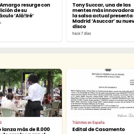
 Amargo resurge con
Tony Succar, una de las
ición de su
mentes más innovadora
culo ‘Alá!Iré’
la salsa actual presenta
Madrid ‘Asuccar’ su nue
s
disco
hace 7 días
d
Trámites en España
 lanza más de 8.000
Edital de Casamento