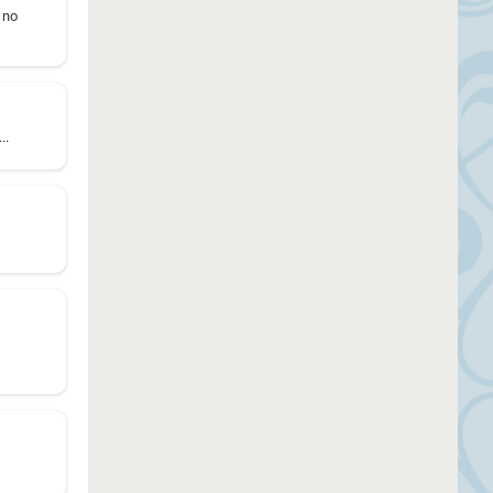
 no
..