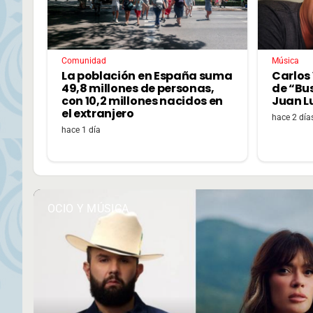
Comunidad
Música
La población en España suma
Carlos 
49,8 millones de personas,
de “Bu
con 10,2 millones nacidos en
Juan L
el extranjero
hace 2 día
hace 1 día
OCIO Y MÚSICA