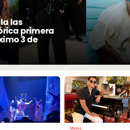
la las
órica primera
óximo 3 de
Música