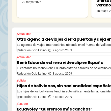
oferta
20 mayo 2026
veran
18 mayo 
Actualidad
Otra agencia de viajes cierra puertas y deja en 
La agencia de viajes Interoceánica ubicada en el Puente de Vallecas 
Redacción Ocio Latino
7 agosto 2009
Actualidad
René Eduardo estrena videoclip en España
El cantante boliviano René Eduardo estrena a través de ociolatino.
Redacción Ocio Latino
3 agosto 2009
Bolivia
Hijos de bolivianos, sin nacionalidad español
Los hijos de los bolivianos tendrán automáticamente la nacionalidad
Redacción Ocio Latino
2 agosto 2009
Ecuador
Ecuavoley “Queremos más canchas”