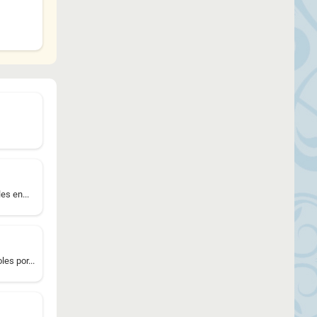
es en...
es por...