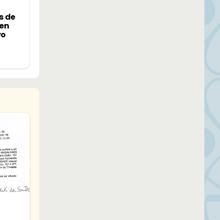
s de
 en
vo