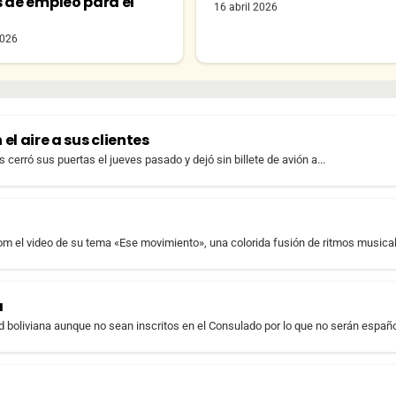
s de empleo para el
16 abril 2026
o
2026
el aire a sus clientes
cerró sus puertas el jueves pasado y dejó sin billete de avión a...
com el video de su tema «Ese movimiento», una colorida fusión de ritmos musical
a
 boliviana aunque no sean inscritos en el Consulado por lo que no serán español