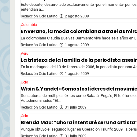
Este deporte, desarrollado exclusivamente -por el momento- por los 
entendían a...
Redacción Ocio Latino
2 agosto 2009
Colombia
En verano, la moda colombiana atrae las mir
La colombiana Claudia Buelvas Sarmiento vive hace seis años en Es
Redacción Ocio Latino
1 agosto 2009
Perú
La tristeza de la familia de la periodista ase
En la madrugada del 13 de febrero de 2006, la periodista peruana A
Redacción Ocio Latino
1 agosto 2009
Ocio
Wisin & Yandel «Somos los líderes del movimi
Son autores de múltiples éxitos como Rakatá, Pega’o, El teléfono o
Autodenominados “El...
Redacción Ocio Latino
31 julio 2009
Ocio
Brenda Mau: “ahora intentaré ser una artista
Aunque obtuvo el segundo lugar en Operación Triunfo 2009, la perua
Redacción Ocio Latino
31 julio 2009