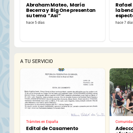
Abraham Mateo, María
Rafael
Becerra y Big One presentan
la bend
su tema “Así”
espectá
hace 5 días
hace 7 día
A TU SERVICIO
Trámites en España
Comunida
Edital de Casamento
Adecco