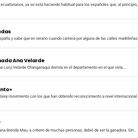
ecuatorianos, ya se está haciendo habitual para los españoles que, al principio,
adas
paña y sabe que en verano cuando camina por alguna de las calles madrileñas.
sinada Ana Velarde
na Lucy Velarde Changanaquí dormía en el departamento en el que vivía,...
ento»
 Sexy movimiento con los que han obtenido reconocimiento a nivel internacional.
”
na Brenda Mau, a criterio de muchas personas, debió de ser la ganadora. Sin...