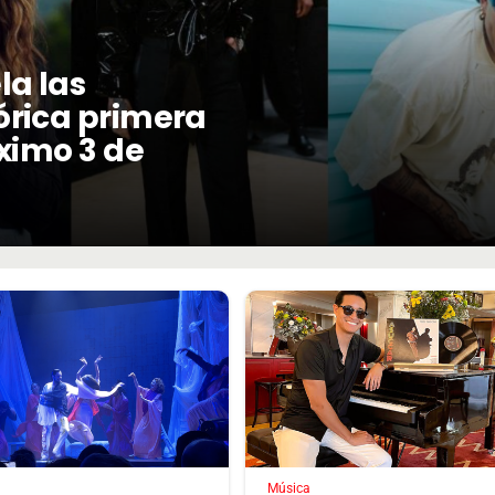
la las
órica primera
óximo 3 de
Música