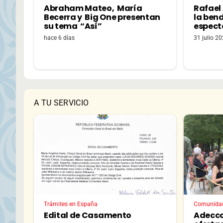
Abraham Mateo, María
Rafael
Becerra y Big One presentan
la bend
su tema “Así”
espectá
hace 6 días
31 julio 2
A TU SERVICIO
Trámites en España
Comunida
Edital de Casamento
Adecco