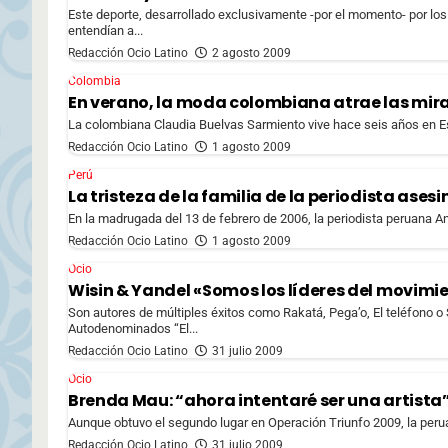
Este deporte, desarrollado exclusivamente -por el momento- por los 
entendían a...
Redacción Ocio Latino
2 agosto 2009
Colombia
En verano, la moda colombiana atrae las mir
La colombiana Claudia Buelvas Sarmiento vive hace seis años en Es
Redacción Ocio Latino
1 agosto 2009
Perú
La tristeza de la familia de la periodista ase
En la madrugada del 13 de febrero de 2006, la periodista peruana A
Redacción Ocio Latino
1 agosto 2009
Ocio
Wisin & Yandel «Somos los líderes del movimi
Son autores de múltiples éxitos como Rakatá, Pega’o, El teléfono o
Autodenominados “El...
Redacción Ocio Latino
31 julio 2009
Ocio
Brenda Mau: “ahora intentaré ser una artista
Aunque obtuvo el segundo lugar en Operación Triunfo 2009, la perua
Redacción Ocio Latino
31 julio 2009