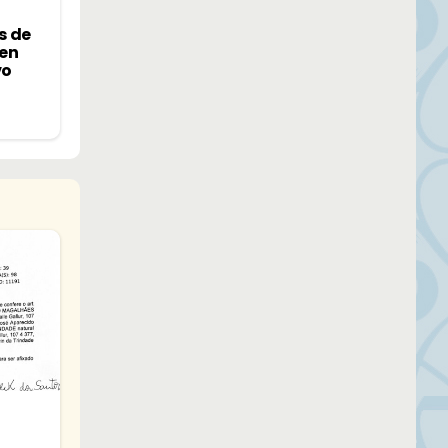
s de
 en
vo