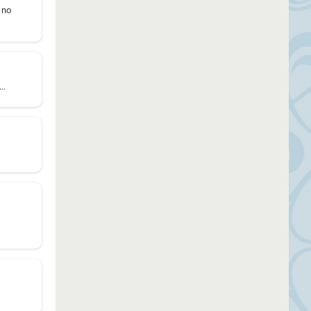
 no
..