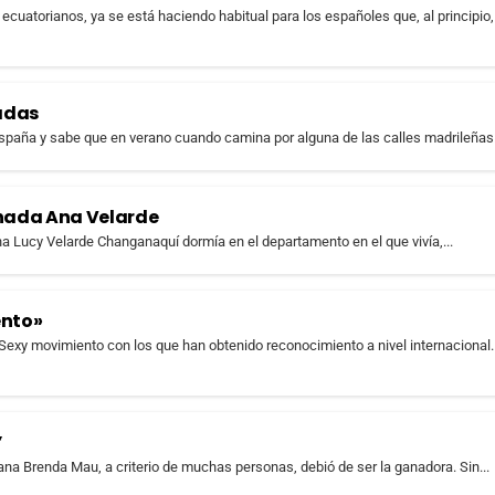
ecuatorianos, ya se está haciendo habitual para los españoles que, al principio,
adas
paña y sabe que en verano cuando camina por alguna de las calles madrileñas.
sinada Ana Velarde
na Lucy Velarde Changanaquí dormía en el departamento en el que vivía,...
ento»
 Sexy movimiento con los que han obtenido reconocimiento a nivel internacional.
”
na Brenda Mau, a criterio de muchas personas, debió de ser la ganadora. Sin...