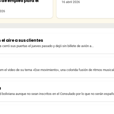
s de empleo para el
16 abril 2026
o
2026
el aire a sus clientes
cerró sus puertas el jueves pasado y dejó sin billete de avión a...
com el video de su tema «Ese movimiento», una colorida fusión de ritmos musical
a
 boliviana aunque no sean inscritos en el Consulado por lo que no serán español