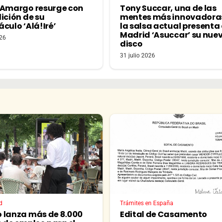
 Amargo resurge con
Tony Succar, una de las
ición de su
mentes más innovadora
culo ‘Alá!Iré’
la salsa actual presenta
Madrid ‘Asuccar’ su nue
026
disco
31 julio 2026
d
Trámites en España
 lanza más de 8.000
Edital de Casamento