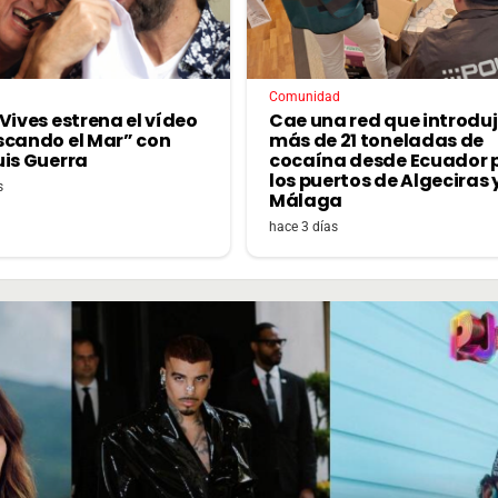
Comunidad
Vives estrena el vídeo
Cae una red que introdu
scando el Mar” con
más de 21 toneladas de
uis Guerra
cocaína desde Ecuador 
los puertos de Algeciras 
s
Málaga
hace 3 días