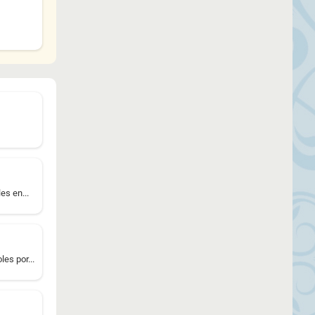
es en...
es por...