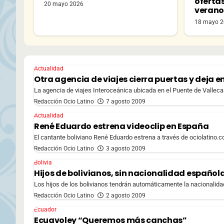
oferta
20 mayo 2026
veran
18 mayo 
Actualidad
Otra agencia de viajes cierra puertas y deja en 
La agencia de viajes Interoceánica ubicada en el Puente de Vallecas 
Redacción Ocio Latino
7 agosto 2009
Actualidad
René Eduardo estrena videoclip en España
El cantante boliviano René Eduardo estrena a través de ociolatino.
Redacción Ocio Latino
3 agosto 2009
Bolivia
Hijos de bolivianos, sin nacionalidad español
Los hijos de los bolivianos tendrán automáticamente la nacionalidad
Redacción Ocio Latino
2 agosto 2009
Ecuador
Ecuavoley “Queremos más canchas”