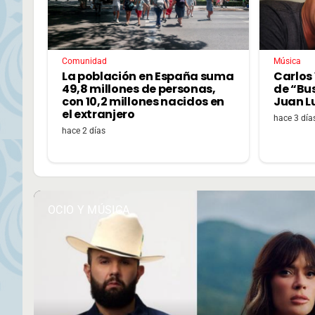
Comunidad
Música
La población en España suma
Carlos 
49,8 millones de personas,
de “Bu
con 10,2 millones nacidos en
Juan L
el extranjero
hace 3 día
hace 2 días
OCIO Y MÚSICA