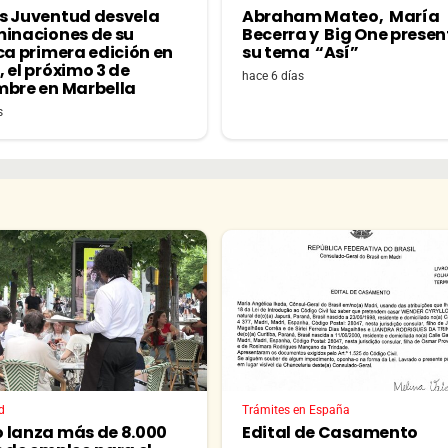
s Juventud desvela
Abraham Mateo, María
minaciones de su
Becerra y Big One prese
ca primera edición en
su tema “Así”
 el próximo 3 de
hace 6 días
mbre en Marbella
s
d
Trámites en España
 lanza más de 8.000
Edital de Casamento