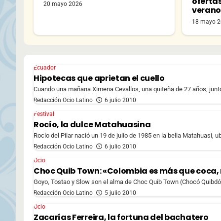
oferta
20 mayo 2026
veran
18 mayo 
Ecuador
Hipotecas que aprietan el cuello
Cuando una mañana Ximena Cevallos, una quiteña de 27 años, junto a 
Redacción Ocio Latino
6 julio 2010
Festival
Rocío, la dulce Matahuasina
Rocío del Pilar nació un 19 de julio de 1985 en la bella Matahuasi, u
Redacción Ocio Latino
6 julio 2010
Ocio
Choc Quib Town: «Colombia es más que coca,
Goyo, Tostao y Slow son el alma de Choc Quib Town (Chocó Quibdó Nu
Redacción Ocio Latino
5 julio 2010
Ocio
Zacarías Ferreira, la fortuna del bachatero