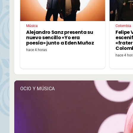
Música
Colombia
Alejandro Sanz presenta su
Felipe V
nuevo sencillo «Yo era
escenif
poesía» junto a Eden Muñoz
«frate
Colom
hace 4 horas
hace 4 hor
OCIO Y MÚSICA