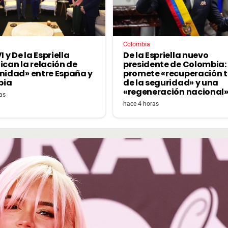
Colombia
I y De la Espriella
De la Espriella nuevo
ican la relación de
presidente de Colombia:
rnidad» entre España y
promete «recuperación t
bia
de la seguridad» y una
«regeneración nacional
as
hace 4 horas