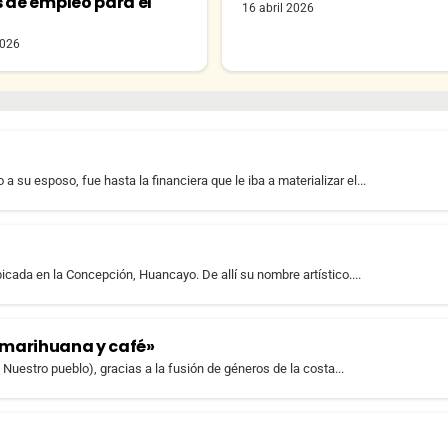
s de empleo para el
16 abril 2026
o
2026
su esposo, fue hasta la financiera que le iba a materializar el...
bicada en la Concepción, Huancayo. De allí su nombre artístico....
 marihuana y café»
estro pueblo), gracias a la fusión de géneros de la costa...