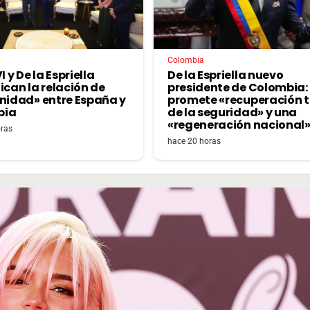
Colombia
I y De la Espriella
De la Espriella nuevo
ican la relación de
presidente de Colombia:
rnidad» entre España y
promete «recuperación t
bia
de la seguridad» y una
«regeneración nacional
oras
hace 20 horas