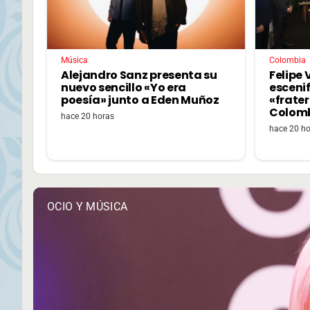
Música
Colombia
Alejandro Sanz presenta su
Felipe V
nuevo sencillo «Yo era
escenif
poesía» junto a Eden Muñoz
«frate
Colom
hace 20 horas
hace 20 h
OCIO Y MÚSICA