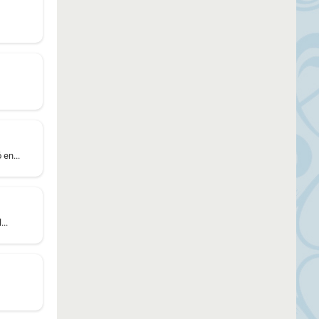
 en...
..