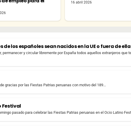
s de empleo para el
16 abril 2026
o
2026
 de los españoles sean nacidos en la UE o fuera de ella
r, permanecer y circular libremente por España todos aquellos extranjeros que 
de gracias por las Fiestas Patrias peruanas con motivo del 189...
 Festival
mingo pasado para celebrar las Fiestas Patrias peruanas en el Ocio Latino Festiv