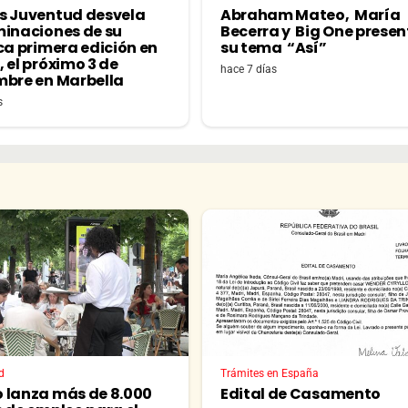
s Juventud desvela
Abraham Mateo, María
minaciones de su
Becerra y Big One prese
ca primera edición en
su tema “Así”
 el próximo 3 de
hace 7 días
mbre en Marbella
s
d
Trámites en España
 lanza más de 8.000
Edital de Casamento