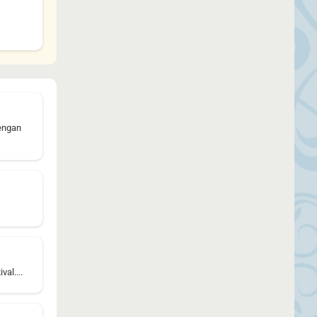
tengan
al....