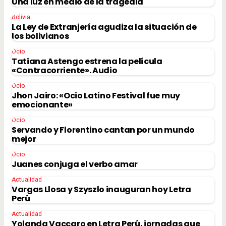
Una luz en medio de la tragedia
Bolivia
La Ley de Extranjería agudiza la situación de
los bolivianos
Ocio
Tatiana Astengo estrena la película
«Contracorriente». Audio
Ocio
Jhon Jairo: «Ocio Latino Festival fue muy
emocionante»
Ocio
Servando y Florentino cantan por un mundo
mejor
Ocio
Juanes conjuga el verbo amar
Actualidad
Vargas Llosa y Szyszlo inauguran hoy Letra
Perú
Actualidad
Yolanda Vaccaro en Letra Perú, jornadas que