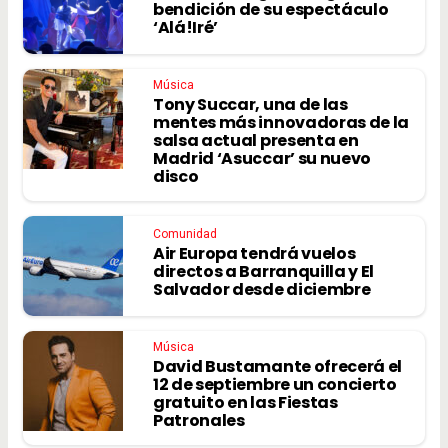
bendición de su espectáculo
‘Alá!Iré’
Música
Tony Succar, una de las
mentes más innovadoras de la
salsa actual presenta en
Madrid ‘Asuccar’ su nuevo
disco
Comunidad
Air Europa tendrá vuelos
directos a Barranquilla y El
Salvador desde diciembre
Música
David Bustamante ofrecerá el
12 de septiembre un concierto
gratuito en las Fiestas
Patronales