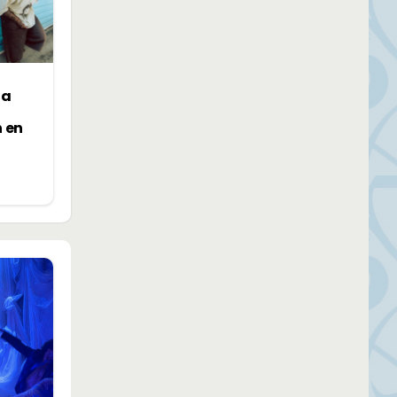
la
n en