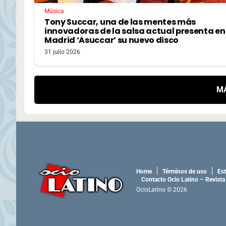
Música
Tony Succar, una de las mentes más
innovadoras de la salsa actual presenta en
Madrid ‘Asuccar’ su nuevo disco
31 julio 2026
M
Home
Términos de uso
Est
Contacto Ocio Latino – Revista
OcioLatino © 2026