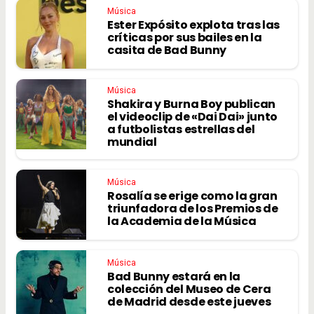
Música
Ester Expósito explota tras las
críticas por sus bailes en la
casita de Bad Bunny
Música
Shakira y Burna Boy publican
el videoclip de «Dai Dai» junto
a futbolistas estrellas del
mundial
Música
Rosalía se erige como la gran
triunfadora de los Premios de
la Academia de la Música
Música
Bad Bunny estará en la
colección del Museo de Cera
de Madrid desde este jueves