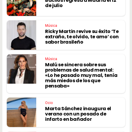
Bacilos regresa a Madrid el 12
de julio
Música
Ricky Martin revive su éxito ‘Te
extraño, te olvido, te amo’ con
sabor brasileño
Música
Malú se sincera sobre sus
problemas de salud mental:
«Lo he pasado muy mal, tenía
más miedos de los que
pensaba»
Ocio
Marta Sánchez inaugura el
verano con un posado de
infarto en bañador