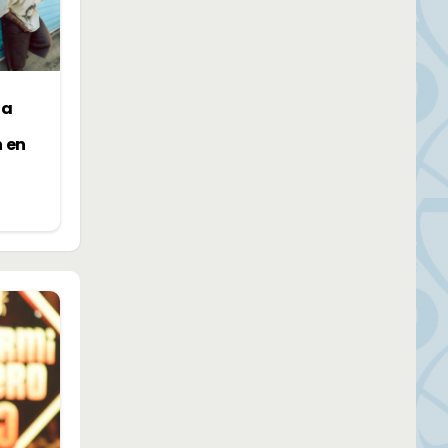
la
n en