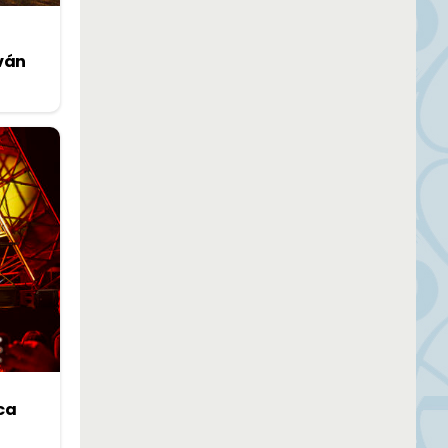
lván
ica