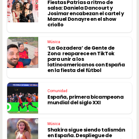
Fiestas Patrias a ritmo de
salsa: Daniela Dancourt y
Josimar encabezan el cartel y
Manuel Donayre en el show
criollo
Música
‘La Gozadera’ de Gente de
Zona reaparece en TikTok
para unir a los
latinoamericanos con España
en la fiesta del fútbol
Comunidad
España, primera bicampeona
mundial del siglo XXI
Música
Shakira sigue siendo talismán
en España. Despliegue de