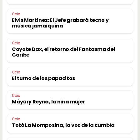
Ocio
Elvis Martínez: El Jefe grabará tecno y
música jamaiquina
Ocio
Coyote Dax, el retorno del Fantasma del
Caribe
Ocio
El turno de los papacitos
Ocio
Máyury Reyna, la niña mujer
Ocio
Totó La Momposina, la voz de la cumbia