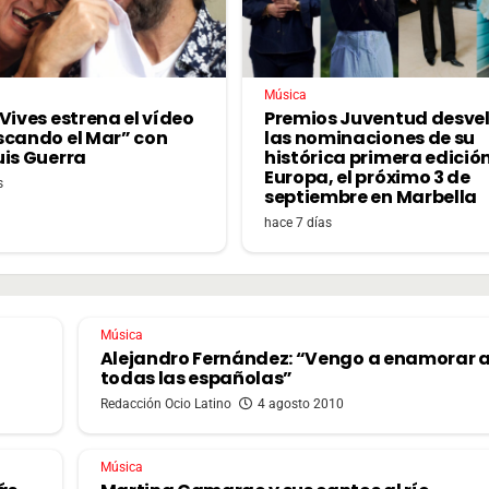
Música
Vives estrena el vídeo
Premios Juventud desve
scando el Mar” con
las nominaciones de su
uis Guerra
histórica primera edició
Europa, el próximo 3 de
s
septiembre en Marbella
hace 7 días
Música
Alejandro Fernández: “Vengo a enamorar 
todas las españolas”
Redacción Ocio Latino
4 agosto 2010
Música