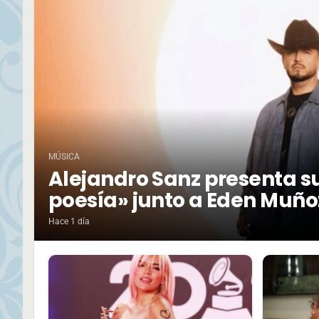
MÚSICA
Alejandro Sanz presenta su
poesía» junto a Eden Muño
Hace 1 día