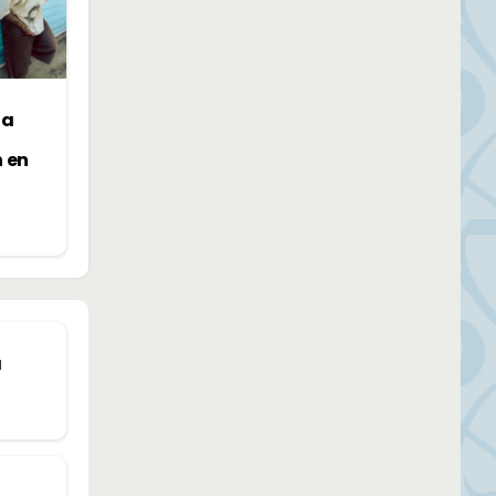
la
n en
a