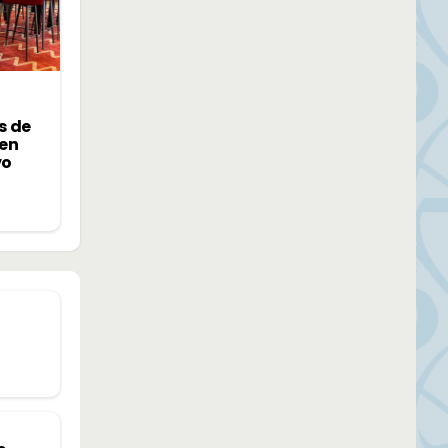
s de
 en
vo