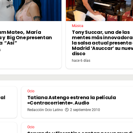
Música
am Mateo, María
Tony Succar, una de las
a y Big One presentan
mentes más innovadora
a “Así”
la salsa actual presenta
Madrid ‘Asuccar’ su nue
s
disco
hace 6 días
Ocio
val
Tatiana Astengo estrena la película
«Contracorriente». Audio
Redacción Ocio Latino
2 septiembre 2010
Ocio