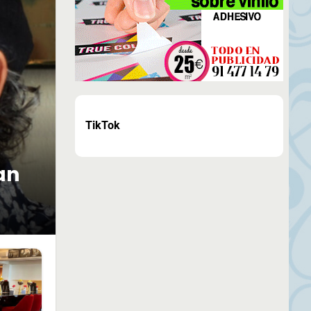
TikTok
an