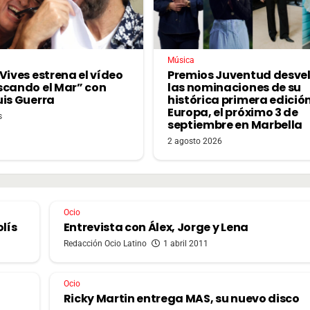
Música
Vives estrena el vídeo
Premios Juventud desve
scando el Mar” con
las nominaciones de su
uis Guerra
histórica primera edició
Europa, el próximo 3 de
s
septiembre en Marbella
2 agosto 2026
Ocio
lís
Entrevista con Álex, Jorge y Lena
Redacción Ocio Latino
1 abril 2011
Ocio
Ricky Martin entrega MAS, su nuevo disco