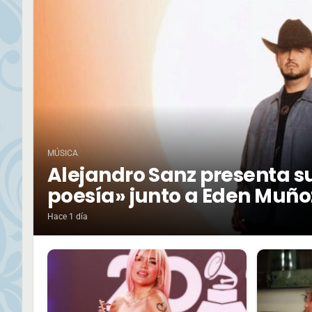
MÚSICA
Alejandro Sanz presenta su
poesía» junto a Eden Muño
Hace 1 día