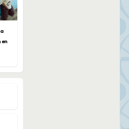
la
n en