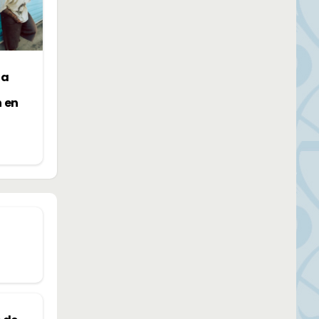
la
n en