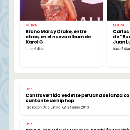
Música
Música
Bruno Mars y Drake, entre
Carlos 
otros, en el nuevo álbum de
de “Bu
Karol G
Juan L
hace 4 días
hace 5 día
Ocio
Controvertida vedette peruana se lanza c
cantante de hip hop
Redacción Ocio Latino
24 junio 2013
Ocio