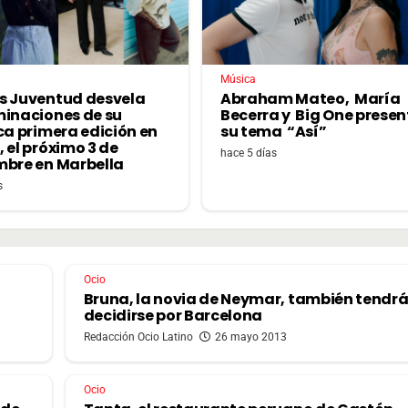
Música
s Juventud desvela
Abraham Mateo, María
minaciones de su
Becerra y Big One prese
ca primera edición en
su tema “Así”
 el próximo 3 de
hace 5 días
mbre en Marbella
s
Ocio
Bruna, la novia de Neymar, también tendr
decidirse por Barcelona
Redacción Ocio Latino
26 mayo 2013
Ocio