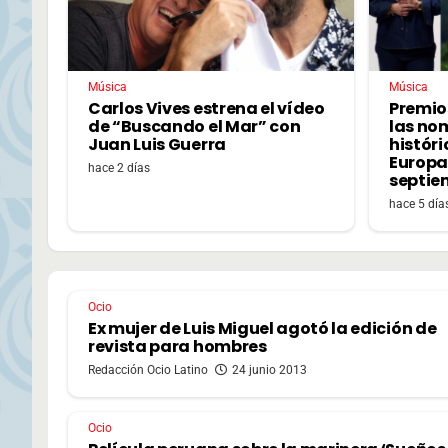
Música
Música
Carlos Vives estrena el vídeo
Premio
de “Buscando el Mar” con
las no
Juan Luis Guerra
históri
Europa,
hace 2 días
septie
hace 5 día
Ocio
Ex mujer de Luis Miguel agotó la edición de
revista para hombres
Redacción Ocio Latino
24 junio 2013
Ocio