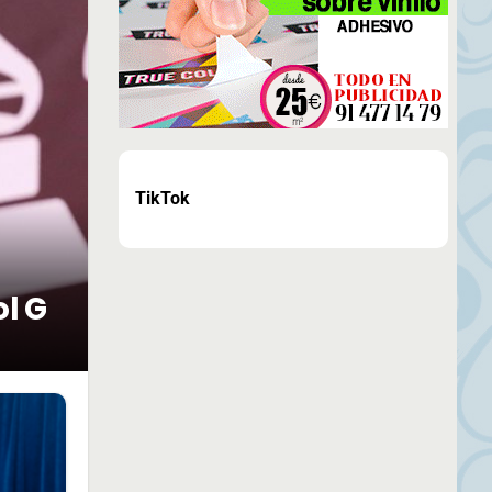
TikTok
ol G