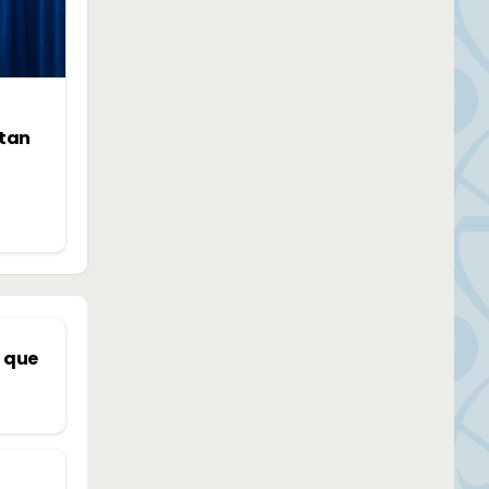
ntan
á que