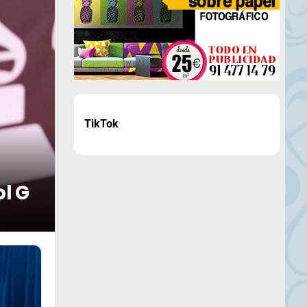
TikTok
ol G