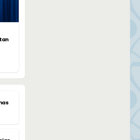
ntan
imas