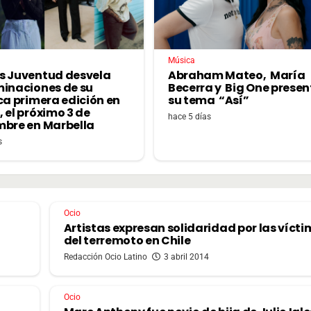
Música
s Juventud desvela
Abraham Mateo, María
minaciones de su
Becerra y Big One prese
ca primera edición en
su tema “Así”
 el próximo 3 de
hace 5 días
mbre en Marbella
s
Ocio
Artistas expresan solidaridad por las víct
del terremoto en Chile
Redacción Ocio Latino
3 abril 2014
Ocio