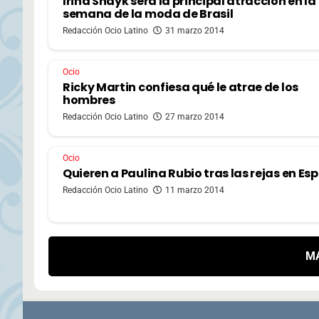
Irina Shayk será la principal atracción en la
semana de la moda de Brasil
Redacción Ocio Latino
31 marzo 2014
Ocio
Ricky Martin confiesa qué le atrae de los
hombres
Redacción Ocio Latino
27 marzo 2014
Ocio
Quieren a Paulina Rubio tras las rejas en Es
Redacción Ocio Latino
11 marzo 2014
M