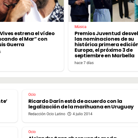
Música
Vives estrena el vídeo
Premios Juventud desve
scando el Mar” con
las nominaciones de su
uis Guerra
histórica primera edició
Europa, el próximo 3 de
s
septiembre en Marbella
hace 7 días
Ocio
nte’
Ricardo Darín está de acuerdo con la
legalización de la marihuana en Uruguay
Redacción Ocio Latino
4 julio 2014
Ocio