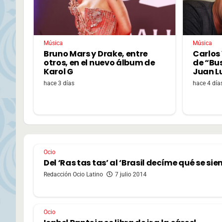
Música
Música
Bruno Mars y Drake, entre
Carlos 
otros, en el nuevo álbum de
de “Bu
Karol G
Juan L
hace 3 días
hace 4 día
Ocio
Del ‘Ras tas tas’ al ‘Brasil decíme qué se sie
Redacción Ocio Latino
7 julio 2014
Ocio