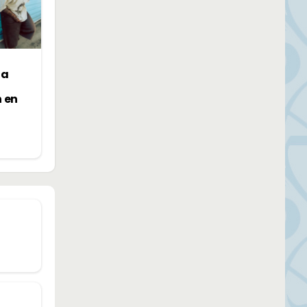
la
n en