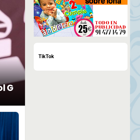
TikTok
ol G