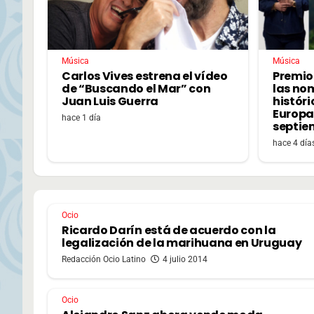
Música
Música
Carlos Vives estrena el vídeo
Premio
de “Buscando el Mar” con
las no
Juan Luis Guerra
históri
Europa,
hace 1 día
septie
hace 4 día
Ocio
Ricardo Darín está de acuerdo con la
legalización de la marihuana en Uruguay
Redacción Ocio Latino
4 julio 2014
Ocio