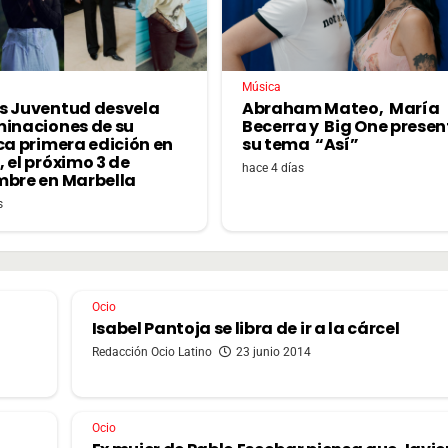
Música
s Juventud desvela
Abraham Mateo, María
minaciones de su
Becerra y Big One prese
ca primera edición en
su tema “Así”
 el próximo 3 de
hace 4 días
mbre en Marbella
s
Ocio
Isabel Pantoja se libra de ir a la cárcel
Redacción Ocio Latino
23 junio 2014
Ocio