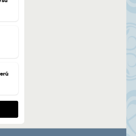
e su
Perú