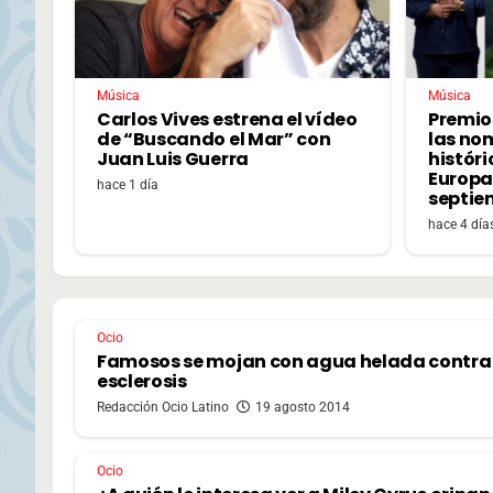
Música
Música
Carlos Vives estrena el vídeo
Premio
de “Buscando el Mar” con
las no
Juan Luis Guerra
históri
Europa,
hace 1 día
septie
hace 4 día
Ocio
Famosos se mojan con agua helada contra 
esclerosis
Redacción Ocio Latino
19 agosto 2014
Ocio