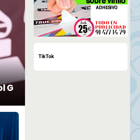
TikTok
ol G