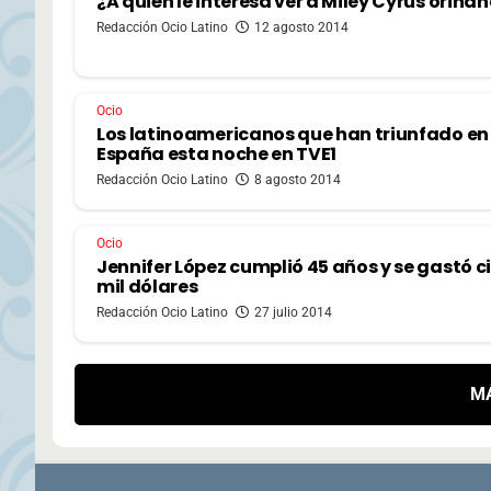
¿A quién le interesa ver a Miley Cyrus orina
Redacción Ocio Latino
12 agosto 2014
Ocio
Los latinoamericanos que han triunfado en
España esta noche en TVE1
Redacción Ocio Latino
8 agosto 2014
Ocio
Jennifer López cumplió 45 años y se gastó c
mil dólares
Redacción Ocio Latino
27 julio 2014
M