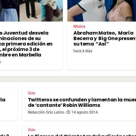
Música
s Juventud desvela
Abraham Mateo, María
minaciones de su
Becerra y Big One prese
ca primera edición en
su tema “Así”
 el próximo 3 de
hace 4 días
mbre en Marbella
s
Ocio
la
Twitteros se confunden y lamentan la mue
de ‘cantante’ Robin Williams
Redacción Ocio Latino
14 agosto 2014
Ocio