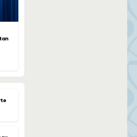
ntan
rte