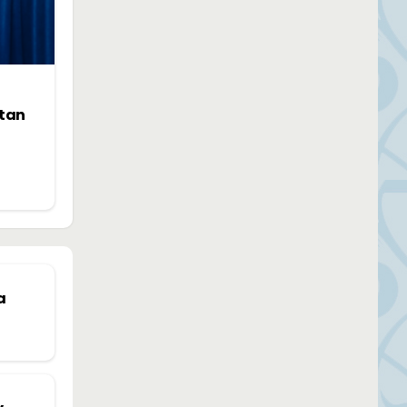
ntan
a