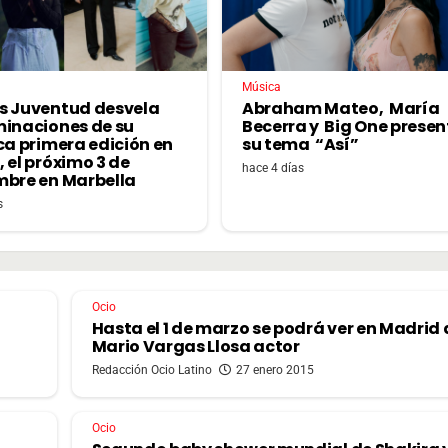
Música
s Juventud desvela
Abraham Mateo, María
minaciones de su
Becerra y Big One prese
ca primera edición en
su tema “Así”
 el próximo 3 de
hace 4 días
mbre en Marbella
s
Ocio
Hasta el 1 de marzo se podrá ver en Madrid 
Mario Vargas Llosa actor
Redacción Ocio Latino
27 enero 2015
Ocio