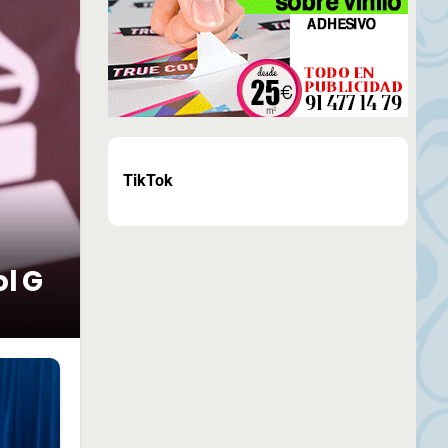
TikTok
ol G