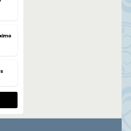
y
óximo
os