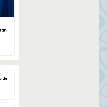
ntan
a de