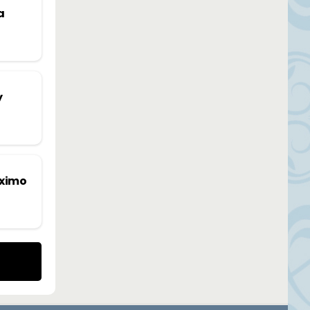
a
y
óximo