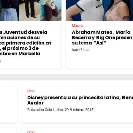
Música
s Juventud desvela
Abraham Mateo, María
minaciones de su
Becerra y Big One prese
ca primera edición en
su tema “Así”
 el próximo 3 de
hace 6 días
mbre en Marbella
s
Ocio
Disney presenta a su princesita latina, Elen
Avalor
Redacción Ocio Latino
9 febrero 2015
Ocio