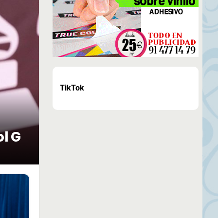
TikTok
ol G