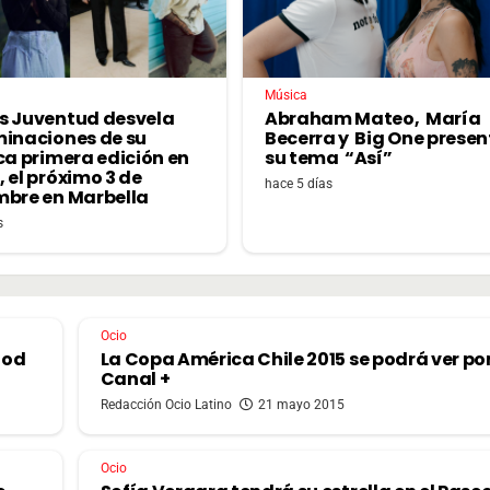
Música
s Juventud desvela
Abraham Mateo, María
minaciones de su
Becerra y Big One prese
ca primera edición en
su tema “Así”
 el próximo 3 de
hace 5 días
mbre en Marbella
s
Ocio
ood
La Copa América Chile 2015 se podrá ver po
Canal +
Redacción Ocio Latino
21 mayo 2015
Ocio