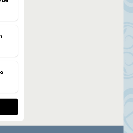
o de
n
no