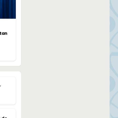
ntan
r