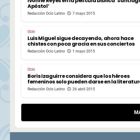
Ivonne Reyes en la película bíblica ‘Santiag
Apóstol’
Redacción Ocio Latino
7 mayo 2015
Ocio
Luis Miguel sigue decayendo, ahora hace
chistes con poca gracia en sus conciertos
Redacción Ocio Latino
1 mayo 2015
Ocio
Boris Izaguirre considera que los héroes
femeninos solo pueden darse en la literatu
Redacción Ocio Latino
26 abril 2015
M