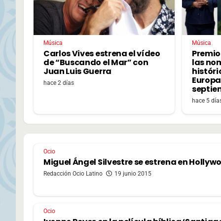
Música
Música
Carlos Vives estrena el vídeo
Premio
de “Buscando el Mar” con
las no
Juan Luis Guerra
históri
Europa,
hace 2 días
septie
hace 5 día
Ocio
Miguel Ángel Silvestre se estrena en Hollyw
Redacción Ocio Latino
19 junio 2015
Ocio