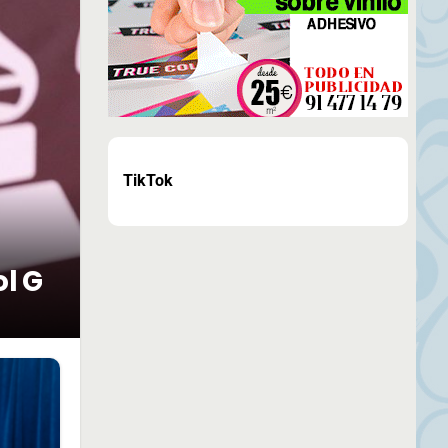
TikTok
ol G