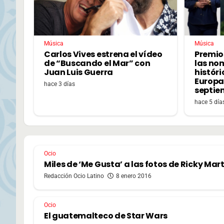
Música
Música
Carlos Vives estrena el vídeo
Premio
de “Buscando el Mar” con
las no
Juan Luis Guerra
históri
Europa,
hace 3 días
septie
hace 5 día
Ocio
Miles de ‘Me Gusta’ a las fotos de Ricky Mart
Redacción Ocio Latino
8 enero 2016
Ocio
El guatemalteco de Star Wars