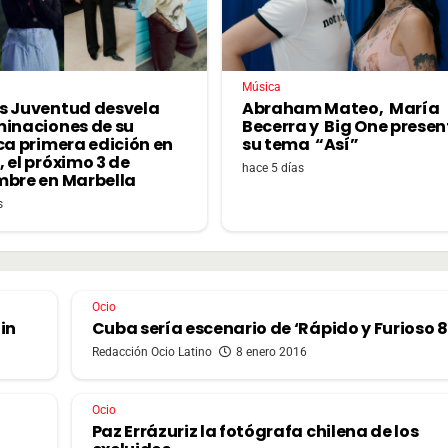
Música
s Juventud desvela
Abraham Mateo, María
minaciones de su
Becerra y Big One prese
ca primera edición en
su tema “Así”
 el próximo 3 de
hace 5 días
mbre en Marbella
s
Ocio
in
Cuba sería escenario de ‘Rápido y Furioso 8
Redacción Ocio Latino
8 enero 2016
Ocio
Paz Errázuriz la fotógrafa chilena de los