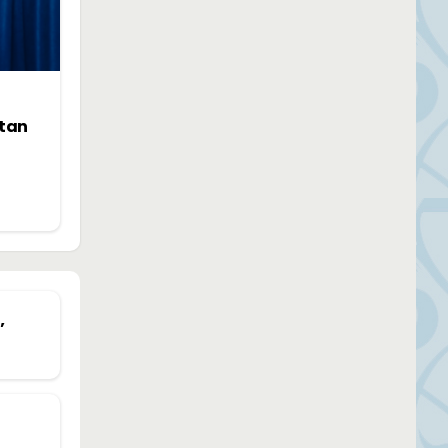
ntan
’