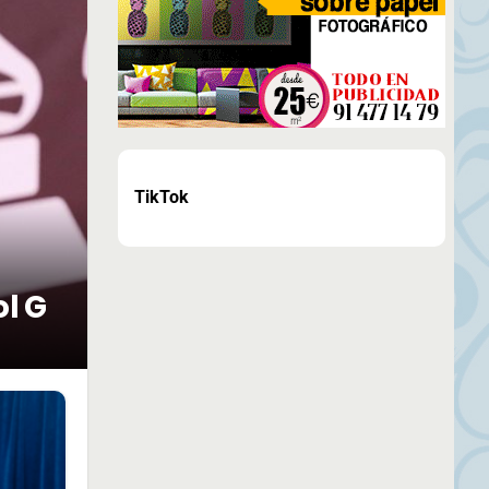
TikTok
ol G