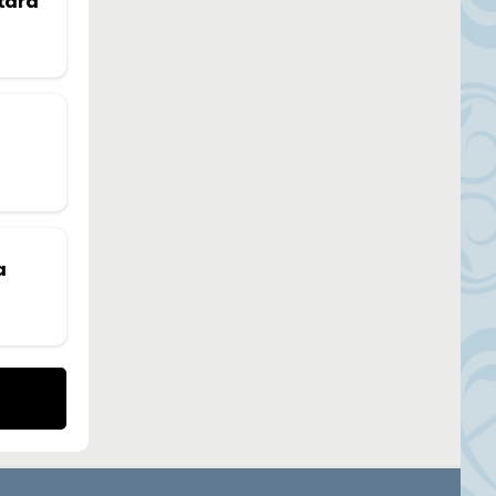
utará
a