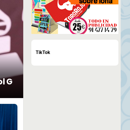
TikTok
ol G