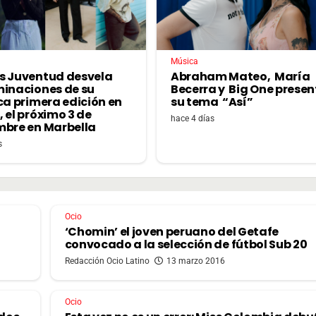
Música
s Juventud desvela
Abraham Mateo, María
minaciones de su
Becerra y Big One prese
ca primera edición en
su tema “Así”
 el próximo 3 de
hace 4 días
mbre en Marbella
s
Ocio
‘Chomin’ el joven peruano del Getafe
convocado a la selección de fútbol Sub 20
Redacción Ocio Latino
13 marzo 2016
Ocio