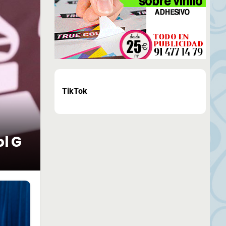
TikTok
ol G