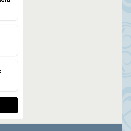
utará
a