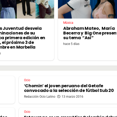
Música
s Juventud desvela
Abraham Mateo, María
minaciones de su
Becerra y Big One prese
ca primera edición en
su tema “Así”
 el próximo 3 de
hace 5 días
mbre en Marbella
s
Ocio
‘Chomin’ el joven peruano del Getafe
convocado a la selección de fútbol Sub 20
Redacción Ocio Latino
13 marzo 2016
Ocio