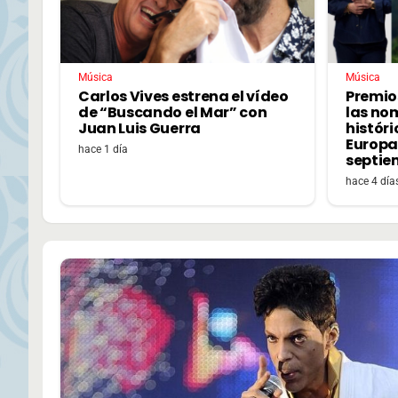
Música
Música
Carlos Vives estrena el vídeo
Premio
de “Buscando el Mar” con
las no
Juan Luis Guerra
históri
Europa,
hace 1 día
septie
hace 4 día