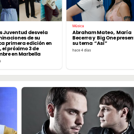
Música
s Juventud desvela
Abraham Mateo, María
minaciones de su
Becerra y Big One prese
ca primera edición en
su tema “Así”
 el próximo 3 de
hace 4 días
mbre en Marbella
s