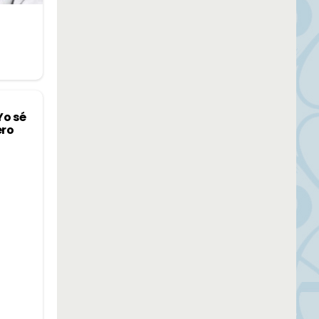
Yo sé
ero