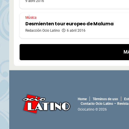
9 abril 2016
Música
Desmienten tour europeo de Maluma
Redacción Ocio Latino
6 abril 2016
M
Home
Términos de uso
Est
Contacto Ocio Latino – Revista
OcioLatino © 2026