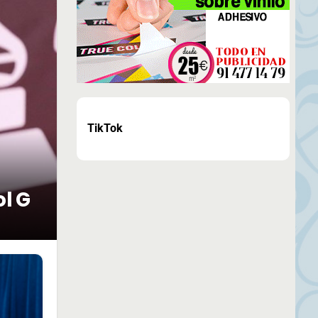
TikTok
ol G