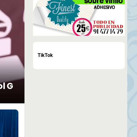
TikTok
ol G