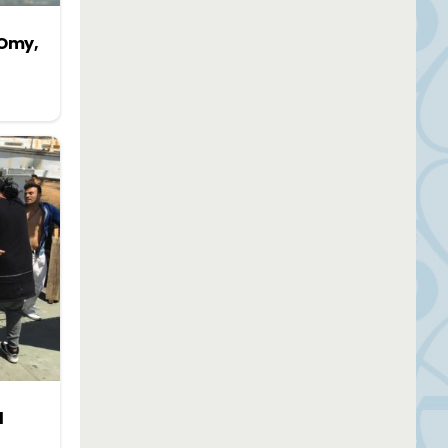
 Omy,
l