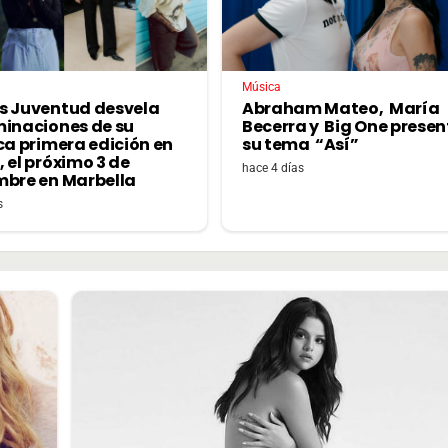
Música
s Juventud desvela
Abraham Mateo, María
minaciones de su
Becerra y Big One prese
ca primera edición en
su tema “Así”
 el próximo 3 de
hace 4 días
mbre en Marbella
s