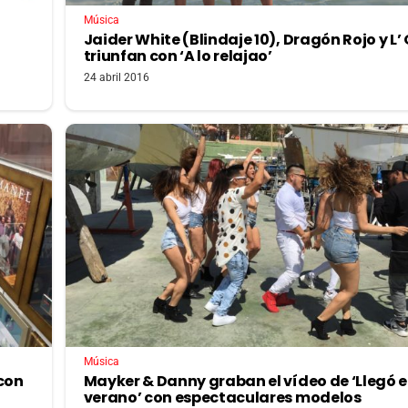
Música
Jaider White (Blindaje 10), Dragón Rojo y L’
triunfan con ‘A lo relajao’
24 abril 2016
Música
 con
Mayker & Danny graban el vídeo de ‘Llegó e
verano’ con espectaculares modelos