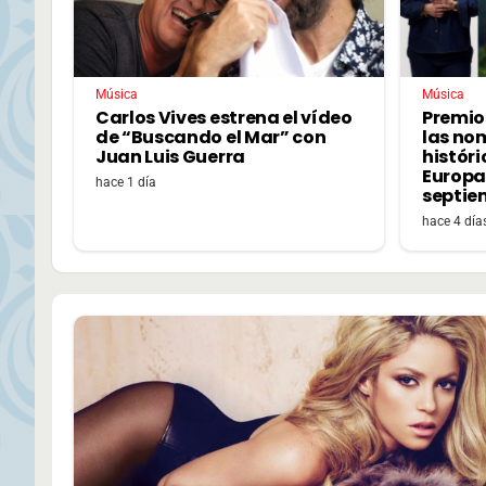
Música
Música
Carlos Vives estrena el vídeo
Premio
de “Buscando el Mar” con
las no
Juan Luis Guerra
históri
Europa,
hace 1 día
septie
hace 4 día