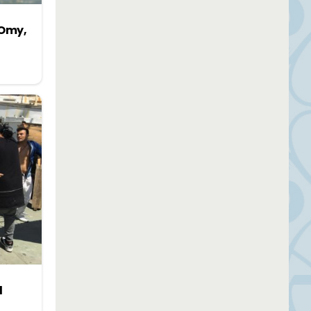
 Omy,
l