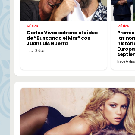
Música
Música
Carlos Vives estrena el vídeo
Premio
de “Buscando el Mar” con
las no
Juan Luis Guerra
históri
Europa,
hace 3 días
septie
hace 6 día