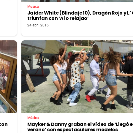
Música
Jaider White (Blindaje 10), Dragón Rojo y L’
triunfan con ‘A lo relajao’
24 abril 2016
Música
 con
Mayker & Danny graban el vídeo de ‘Llegó e
verano’ con espectaculares modelos