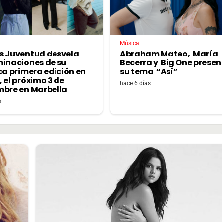
Música
s Juventud desvela
Abraham Mateo, María
minaciones de su
Becerra y Big One prese
ca primera edición en
su tema “Así”
 el próximo 3 de
hace 6 días
mbre en Marbella
s