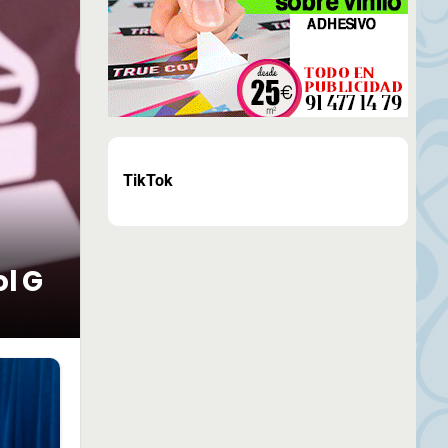
TikTok
ol G