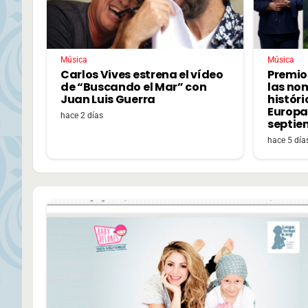
Música
Música
Carlos Vives estrena el vídeo
Premio
de “Buscando el Mar” con
las no
Juan Luis Guerra
históri
Europa,
hace 2 días
septie
hace 5 día