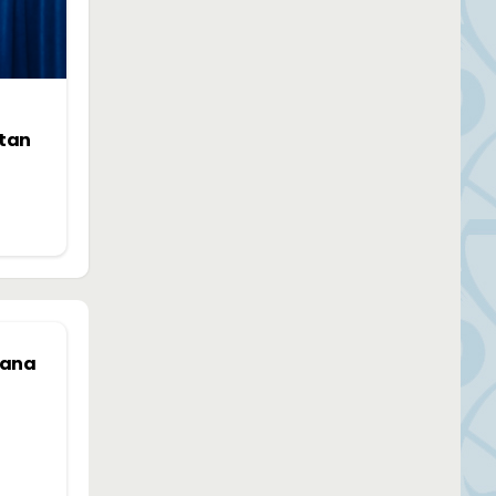
ntan
mana