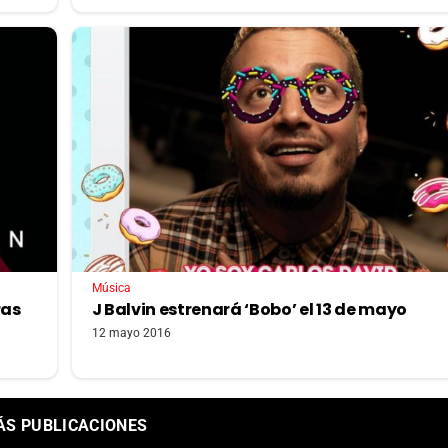
Música
ras
J Balvin estrenará ‘Bobo’ el 13 de mayo
12 mayo 2016
ÁS PUBLICACIONES