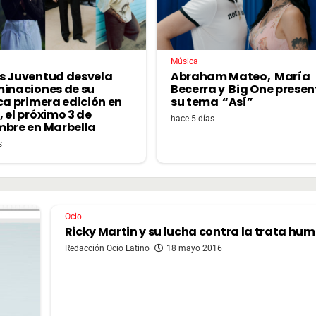
Música
s Juventud desvela
Abraham Mateo, María
minaciones de su
Becerra y Big One prese
ca primera edición en
su tema “Así”
 el próximo 3 de
hace 5 días
mbre en Marbella
s
Ocio
Ricky Martin y su lucha contra la trata hu
Redacción Ocio Latino
18 mayo 2016