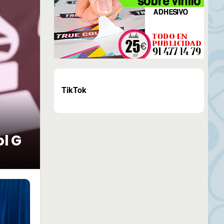
TikTok
ol G