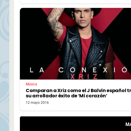
Música
Comparan a Xriz como el J Balvin español t
su arrollador éxito de ‘Mi corazón’
12 mayo 2016
M