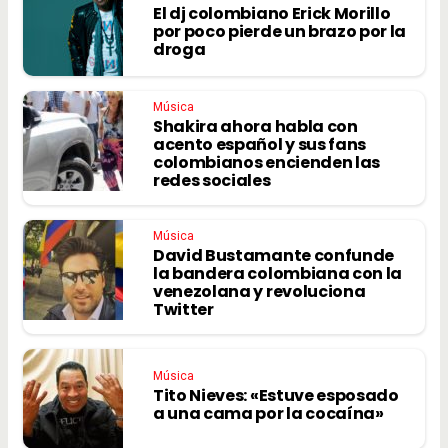
El dj colombiano Erick Morillo
por poco pierde un brazo por la
droga
Música
Shakira ahora habla con
acento español y sus fans
colombianos encienden las
redes sociales
Música
David Bustamante confunde
la bandera colombiana con la
venezolana y revoluciona
Twitter
Música
Tito Nieves: «Estuve esposado
a una cama por la cocaína»