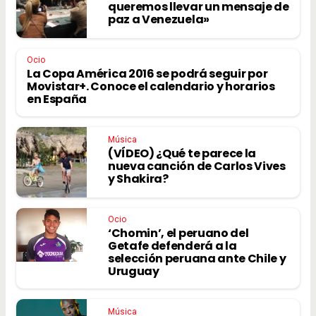
queremos llevar un mensaje de
paz a Venezuela»
Ocio
La Copa América 2016 se podrá seguir por
Movistar+. Conoce el calendario y horarios
en España
Música
(VÍDEO) ¿Qué te parece la
nueva canción de Carlos Vives
y Shakira?
Ocio
‘Chomin’, el peruano del
Getafe defenderá a la
selección peruana ante Chile y
Uruguay
Música