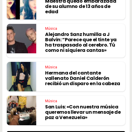
Maestra quedó embarazada
de su alumno de 13 años de
edad
Música
Alejandro Sanz humilla a J
Balvin: “Parece que el tinte ya
ha traspasado al cerebro. Tú
como ni siquiera cantas»
Música
Hermana del cantante
vallenato Daniel Calderón
recibió un disparo en la cabeza
Música
San Luis: «Con nuestra música
queremos llevar un mensaje de
paz a Venezuela»