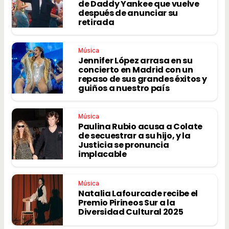
de Daddy Yankee que vuelve
después de anunciar su
retirada
Música
Jennifer López arrasa en su
concierto en Madrid con un
repaso de sus grandes éxitos y
guiños a nuestro país
Música
Paulina Rubio acusa a Colate
de secuestrar a su hijo, y la
Justicia se pronuncia
implacable
Música
Natalia Lafourcade recibe el
Premio Pirineos Sur a la
Diversidad Cultural 2025