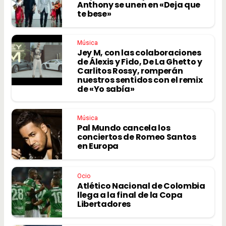
Anthony se unen en «Deja que
te bese»
Música
Jey M, con las colaboraciones
de Álexis y Fido, De La Ghetto y
Carlitos Rossy, romperán
nuestros sentidos con el remix
de «Yo sabía»
Música
Pal Mundo cancela los
conciertos de Romeo Santos
en Europa
Ocio
Atlético Nacional de Colombia
llega a la final de la Copa
Libertadores