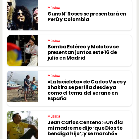
Música
Guns N’ Roses se presentará en
Perú y Colombia
Música
Bomba Estéreo y Molotov se
presentan juntos este 16 de
julio en Madrid
Música
«La bicicleta» de Carlos Vives y
Shakira se perfila desde ya
como el tema del verano en
España
Música
Jean Carlos Centeno: «Un día
mi madre me dijo ‘que Dios te
bendiga hijo’; y se marchó»