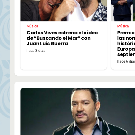
Música
Música
Carlos Vives estrena el vídeo
Premio
de “Buscando el Mar” con
las no
Juan Luis Guerra
históri
Europa,
hace 3 días
septie
hace 6 día