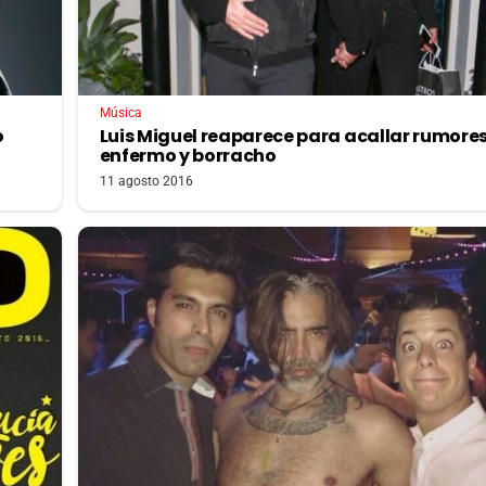
Música
o
Luis Miguel reaparece para acallar rumore
enfermo y borracho
11 agosto 2016