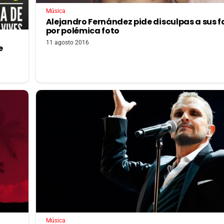
Música
Alejandro Fernández pide disculpas a sus f
por polémica foto
11 agosto 2016
e
Música