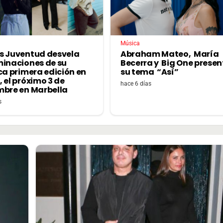
Música
s Juventud desvela
Abraham Mateo, María
minaciones de su
Becerra y Big One prese
ca primera edición en
su tema “Así”
 el próximo 3 de
hace 6 días
mbre en Marbella
s