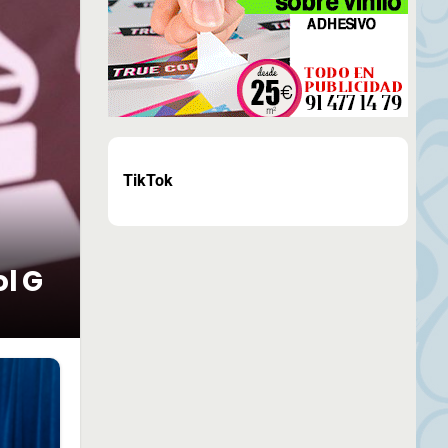
TikTok
ol G