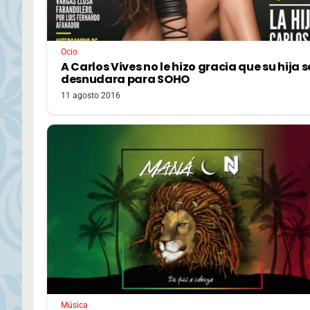
Ocio
A Carlos Vives no le hizo gracia que su hija s
desnudara para SOHO
11 agosto 2016
Música