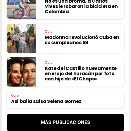
No es una broma, a Carlos
Vives le robaron la bicicleta en
Colombia
Ocio
Madonna revolucionó Cuba en
su cumpleaños 58
Ocio
Kate del Castillo nuevamente
en el ojo del huracán por foto
con hijo de «El Chapo»
Ocio
Así baila salsa Selena Gomez
MÁS PUBLICACIONES