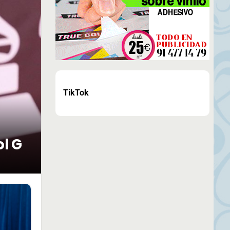
TikTok
ol G