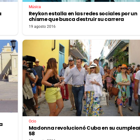
Música
a
Reykon estalla en las redes sociales por un
chisme que busca destruir su carrera
19 agosto 2016
Ocio
la
Madonna revolucionó Cuba en su cumplea
58