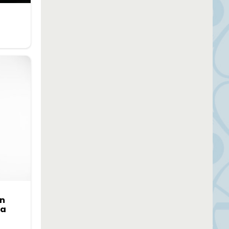
in
ña