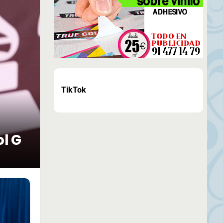
TikTok
ol G