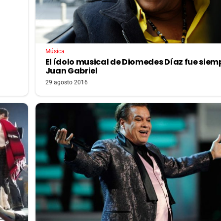
Música
El ídolo musical de Diomedes Díaz fue siem
Juan Gabriel
29 agosto 2016