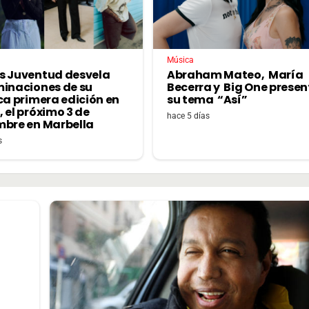
Música
s Juventud desvela
Abraham Mateo, María
minaciones de su
Becerra y Big One prese
ca primera edición en
su tema “Así”
 el próximo 3 de
hace 5 días
mbre en Marbella
s