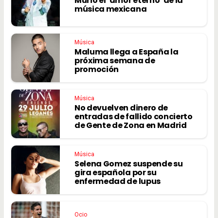
Murió el ‘amor eterno’ de la
música mexicana
Música
Maluma llega a España la
próxima semana de
promoción
Música
No devuelven dinero de
entradas de fallido concierto
de Gente de Zona en Madrid
Música
Selena Gomez suspende su
gira española por su
enfermedad de lupus
Ocio