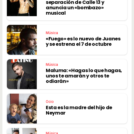
separación de Calle 13 y
anuncia un «bombazo»
musical
Música
«Fuego» es lo nuevo de Juanes
y se estrena el 7 de octubre
Música
Maluma: «Hagas lo que hagas,
unos te amarán y otros te
odiarán»
Ocio
Esta es la madre del hijo de
Neymar
Música