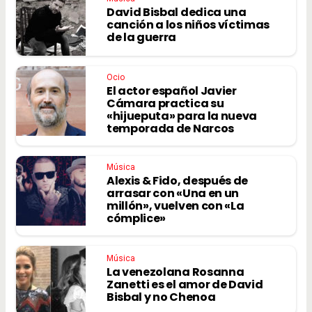
David Bisbal dedica una
canción a los niños víctimas
de la guerra
Ocio
El actor español Javier
Cámara practica su
«hijueputa» para la nueva
temporada de Narcos
Música
Alexis & Fido, después de
arrasar con «Una en un
millón», vuelven con «La
cómplice»
Música
La venezolana Rosanna
Zanetti es el amor de David
Bisbal y no Chenoa