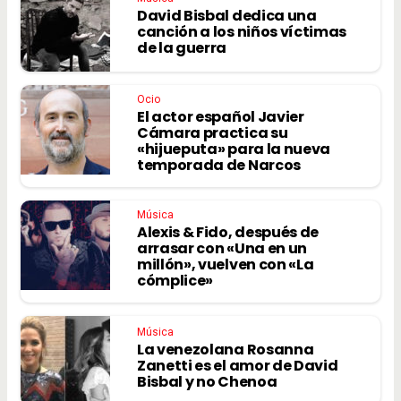
David Bisbal dedica una
canción a los niños víctimas
de la guerra
Ocio
El actor español Javier
Cámara practica su
«hijueputa» para la nueva
temporada de Narcos
Música
Alexis & Fido, después de
arrasar con «Una en un
millón», vuelven con «La
cómplice»
Música
La venezolana Rosanna
Zanetti es el amor de David
Bisbal y no Chenoa